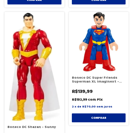
Boneco DC Super Friends
Superman XL Imaginext -
Mattel GPT41
R$139,99
R$132,99
com
Pix
2
x
de
R$70,00
sem juros
COMPRAR
Boneco DC Shazan - Sunny