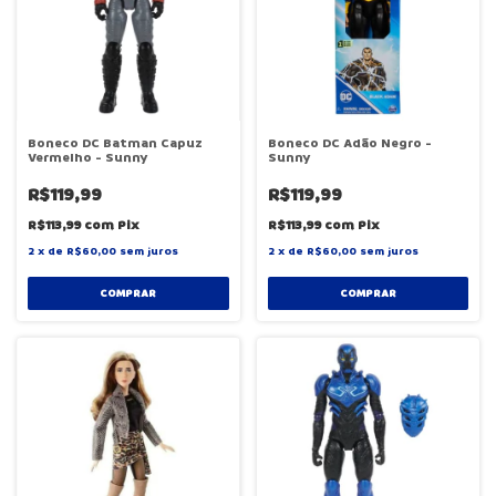
Boneco DC Batman Capuz
Boneco DC Adão Negro -
Vermelho - Sunny
Sunny
R$119,99
R$119,99
R$113,99
com
Pix
R$113,99
com
Pix
2
x
de
R$60,00
sem juros
2
x
de
R$60,00
sem juros
COMPRAR
COMPRAR