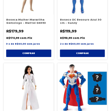
Boneca Mulher Maravilha
Boneco DC Besouro Azul 30
Gemologo - Mattel GKH93
cm - Sunny
R$179,99
R$119,99
R$170,99
com
Pix
R$113,99
com
Pix
3
x
de
R$60,00
sem juros
2
x
de
R$60,00
sem juros
COMPRAR
COMPRAR