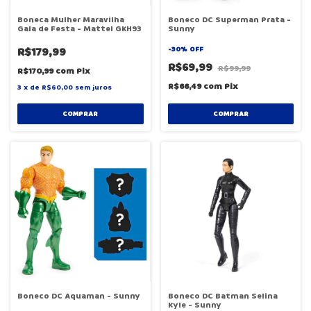
Boneca Mulher Maravilha
Boneco DC Superman Prata -
Gala de Festa - Mattel GKH93
Sunny
R$179,99
-
30
%
OFF
R$69,99
R$99,99
R$170,99
com
Pix
R$66,49
com
Pix
3
x
de
R$60,00
sem juros
COMPRAR
COMPRAR
Boneco DC Aquaman - Sunny
Boneco DC Batman Selina
Kyle - Sunny