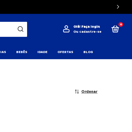
0
Olá!
Faça login
Ou cadastre-se
IAS
BEBÊS
IDADE
OFERTAS
BLOG
Ordenar