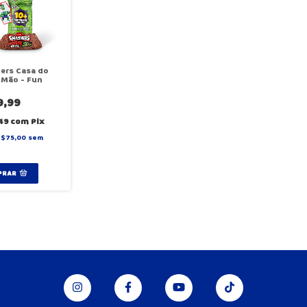
ers Casa do
 Mão - Fun
9,99
,49
com
Pix
R$75,00
sem