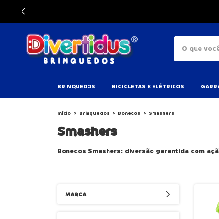
BRINQUEDOS
BICICLETAS E ELÉTRICOS
GARRA
Início
>
Brinquedos
>
Bonecos
>
Smashers
Smashers
Bonecos Smashers: diversão garantida com ação
MARCA