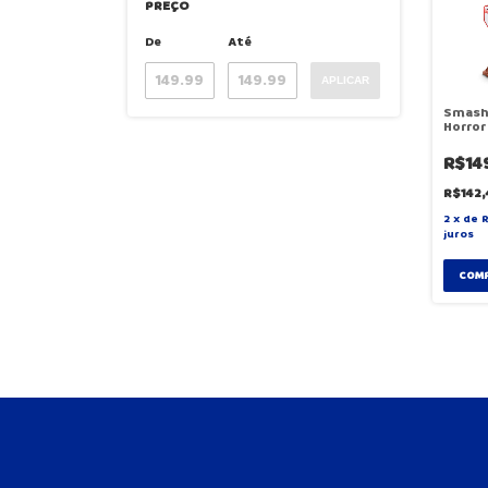
PREÇO
De
Até
APLICAR
Smash
Horror
R$14
R$142
2
x
de
juros