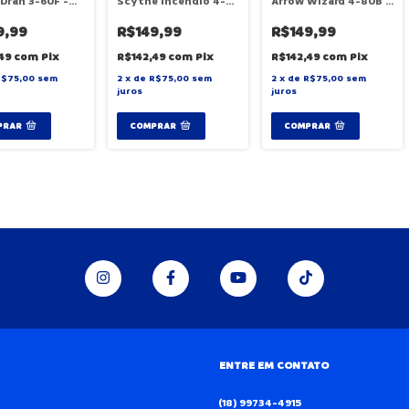
Dran 3-60F -
Scythe Incendio 4-
Arrow Wizard 4-80B -
o F9580
60T - Hasbro F9583
Hasbro F9582
9,99
R$149,99
R$149,99
,49
com
Pix
R$142,49
com
Pix
R$142,49
com
Pix
R$75,00
sem
2
x
de
R$75,00
sem
2
x
de
R$75,00
sem
juros
juros
ENTRE EM CONTATO
(18) 99734-4915