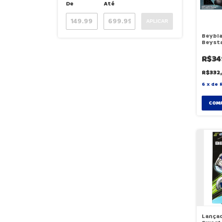
De
Até
APLICAR
Beybla
Beyst
Levar 
R$34
R$332
6
x
de
Lançad