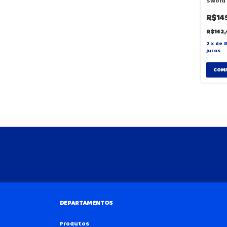
Sword 
Hasbr
R$14
R$142
2
x
de
juros
DEPARTAMENTOS
Produtos