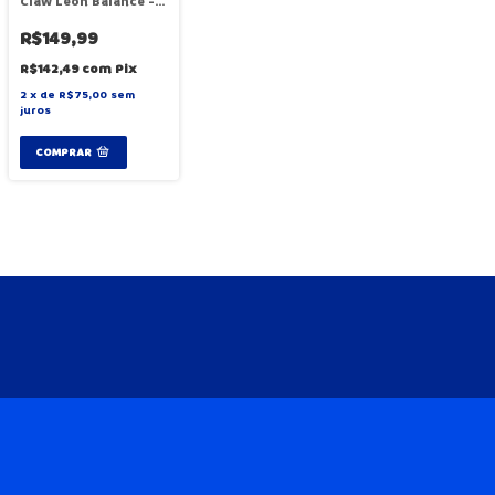
Claw Leon Balance -
Hasbro G0193
R$149,99
R$142,49
com
Pix
2
x
de
R$75,00
sem
juros