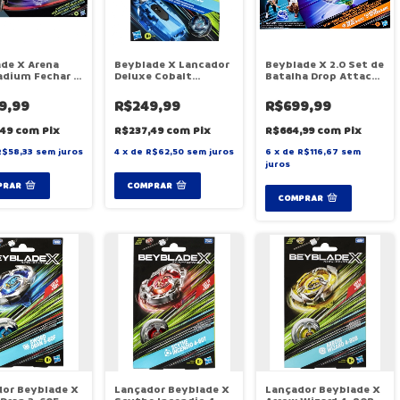
de X Arena
Beyblade X Lancador
Beyblade X 2.0 Set de
adium Fechar E
Deluxe Cobalt
Batalha Drop Attack
- Hasbro G0841
Dragoon - Hasbro
- Hasbro G0842
G1491
9,99
R$249,99
R$699,99
,49
com
Pix
R$237,49
com
Pix
R$664,99
com
Pix
R$58,33
sem juros
4
x
de
R$62,50
sem juros
6
x
de
R$116,67
sem
juros
or Beyblade X
Lançador Beyblade X
Lançador Beyblade X