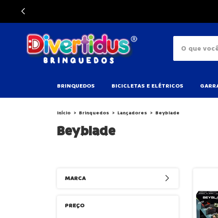
BRINQUEDOS
BICICLETAS E ELÉTRICOS
GARRA
Início
>
Brinquedos
>
Lançadores
>
Beyblade
Beyblade
MARCA
PREÇO