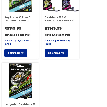
Beyblade X Piao E
Beyblade X 2.0
Lancador Helm
Starter Pack Peao -
Knight 3-80N -
Hasbro G0840
Hasbro F9581
R$149,99
R$149,99
R$142,49
com
Pix
R$142,49
com
Pix
2
x
de
R$75,00
sem
2
x
de
R$75,00
sem
juros
juros
Lançador Beyblade X