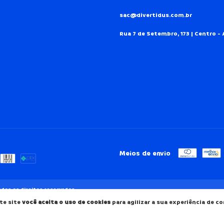
sac@divertidus.com.br
Rua 7 de Setembro, 173 | Centro - 
Meios de envio
odos os direitos reservados.
te site
você aceita o uso de cookies
para agilizar a sua experiência de c