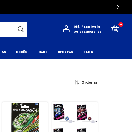
0
Olá!
Faça login
Ou cadastre-se
IAS
BEBÊS
IDADE
OFERTAS
BLOG
Ordenar