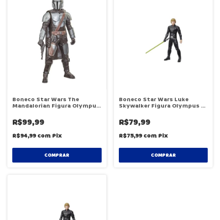
Boneco Star Wars The
Boneco Star Wars Luke
Mandalorian Figura Olympus
Skywalker Figura Olympus -
- Hasbro F1567
Hasbro E8358
R$99,99
R$79,99
R$94,99
com
Pix
R$75,99
com
Pix
COMPRAR
COMPRAR