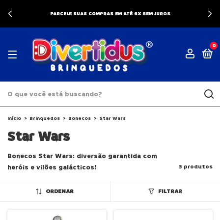
PARCELE SUAS COMPRAS EM ATÉ 6X SEM JUROS
0
Início
>
Brinquedos
>
Bonecos
>
Star Wars
Star Wars
Bonecos Star Wars: diversão garantida com
heróis e vilões galácticos!
3 produtos
ORDENAR
FILTRAR