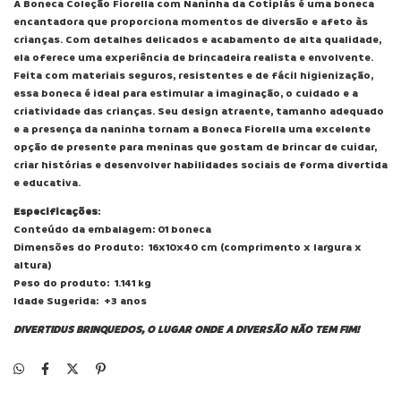
A Boneca Coleção Fiorella com Naninha da Cotiplás é uma boneca
encantadora que proporciona momentos de diversão e afeto às
crianças. Com detalhes delicados e acabamento de alta qualidade,
ela oferece uma experiência de brincadeira realista e envolvente.
Feita com materiais seguros, resistentes e de fácil higienização,
essa boneca é ideal para estimular a imaginação, o cuidado e a
criatividade das crianças. Seu design atraente, tamanho adequado
e a presença da naninha tornam a Boneca Fiorella uma excelente
opção de presente para meninas que gostam de brincar de cuidar,
criar histórias e desenvolver habilidades sociais de forma divertida
e educativa.
Especificações
:
Conteúdo da embalagem: 01 boneca
Dimensões do Produto: 16x10x40 cm (comprimento x largura x
altura)
Peso do produto: 1.141 kg
Idade Sugerida: +3 anos
DIVERTIDUS BRINQUEDOS, O LUGAR ONDE A DIVERSÃO NÃO TEM FIM!