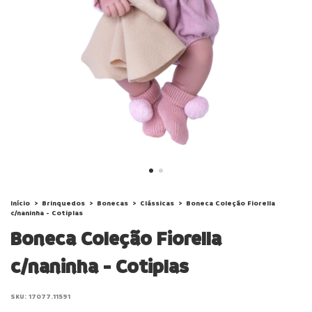
Início
>
Brinquedos
>
Bonecas
>
Clássicas
>
Boneca Coleção Fiorella
c/naninha - Cotiplas
Boneca Coleção Fiorella
c/naninha - Cotiplas
SKU:
17077.11591