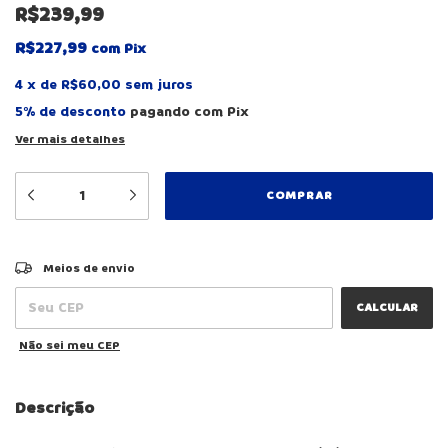
R$239,99
R$227,99
com
Pix
4
x
de
R$60,00
sem juros
5% de desconto
pagando com Pix
Ver mais detalhes
ALTERAR CEP
Entregas para o CEP:
Meios de envio
CALCULAR
Não sei meu CEP
Descrição