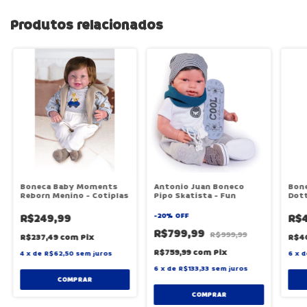
Produtos relacionados
Boneca Baby Moments
Antonio Juan Boneco
Bone
Reborn Menino - Cotiplas
Pipo Skatista - Fun
Dott
R$249,99
-
20
%
OFF
R$4
R$799,99
R$999,99
R$237,49
com
Pix
R$4
R$759,99
com
Pix
4
x
de
R$62,50
sem juros
6
x
d
6
x
de
R$133,33
sem juros
COMPRAR
COMPRAR