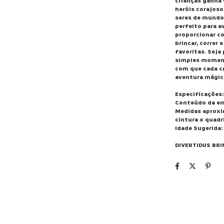
crianças ganha 
heróis corajoso
seres de mundos
perfeito para a
proporcionar co
brincar, correr
favoritas. Seja
simples moment
com que cada cr
aventura mágic
Especificações:
Conteúdo da em
Medidas aproxi
cintura x quadri
Idade Sugerida: 
DIVERTIDUS BRI