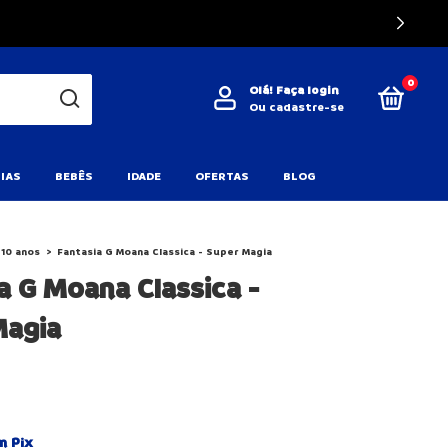
0
Olá!
Faça login
Ou cadastre-se
IAS
BEBÊS
IDADE
OFERTAS
BLOG
10 anos
>
Fantasia G Moana Classica - Super Magia
a G Moana Classica -
Magia
m
Pix