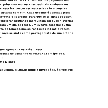
vida! Feitas para transformar os pequenos em
s, princesas encantadas, animais fofinhos ou
 fantásticos, essas fantasias são o convite
venturas sem fim. Cada detalhe é pensado para
nforto e liberdade, para que as crianças possam
 e explorar enquanto mergulham em suas histórias
 para um dia de festa, um evento especial ou um
o de brincadeira, as fantasias infantis fazem
iança se sinta como protagonista de sua própria
a.
balagem: 01 fantasia infantil
madas do tamanho G: 76x68x82 cm (peito x
l)
9 a 12 anos
NQUEDOS, O LUGAR ONDE A DIVERSÃO NÃO TEM FIM!