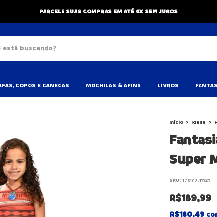
PARCELE SUAS COMPRAS EM ATÉ 6X SEM JUROS
FAS, COPOS E CANECAS
MOCHILAS & AFINS
LIVROS
FANTAS
Início
>
Idade
>
+
Fantasi
Super 
SKU:
17077.11121
R$189,99
R$180,49
co