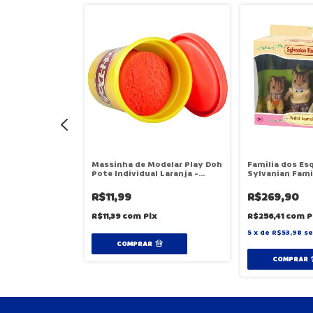
 do Bebê -
Massinha de Modelar Play Doh
Familia dos Es
lies
Pote Individual Laranja -
Sylvanian Fami
Hasbro B6756
R$11,99
R$269,90
ix
R$11,39
com
Pix
R$256,41
com
P
em juros
5
x
de
R$53,98
se
COMPRAR
COMPRAR