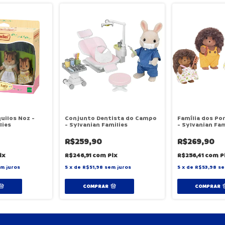
quilos Noz -
Conjunto Dentista do Campo
Família dos Po
lies
- Sylvanian Families
- Sylvanian Fam
R$259,90
R$269,90
ix
R$246,91
com
Pix
R$256,41
com
P
m juros
5
x
de
R$51,98
sem juros
5
x
de
R$53,98
se
COMPRAR
COMPRAR