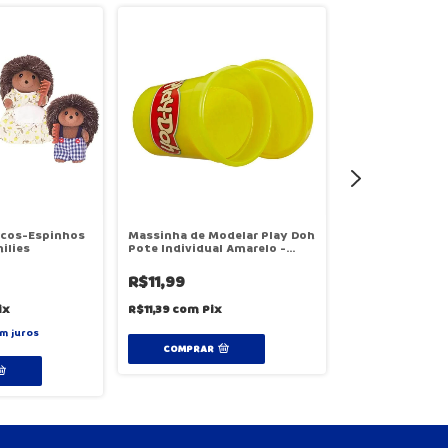
rcos-Espinhos
Massinha de Modelar Play Doh
Boneca Articul
ilies
Pote Individual Amarelo -
Tormenta - Su
Hasbro B6756
R$11,99
R$99,99
ix
R$11,39
com
Pix
R$94,99
com
Pi
m juros
COMPRAR
COMPRAR