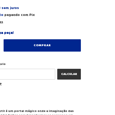
3
sem juros
to
pagando com Pix
es
ma peça!
ALTERAR CEP
 CEP:
nvio
CALCULAR
EP
ntil é um portal mágico onde a imaginação das