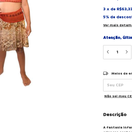
3
x
de
R$63,3
5% de descon
Ver mais detalh
Atenção, últi
Entregas para o
Meios de e
Não sei meu C
Descrição
A fantasia infa