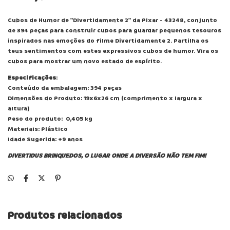
Cubos de Humor de "Divertidamente 2" da Pixar - 43248, conjunto
de 394 peças para construir cubos para guardar pequenos tesouros
inspirados nas emoções do filme Divertidamente 2. Partilha os
teus sentimentos com estes expressivos cubos de humor. Vira os
cubos para mostrar um novo estado de espírito.
Especificações
:
Conteúdo da embalagem: 394 peças
Dimensões do Produto: 19x6x26 cm (comprimento x largura x
altura)
Peso do produto: 0,405 kg
Materiais: Plástico
Idade Sugerida: +9 anos
DIVERTIDUS BRINQUEDOS, O LUGAR ONDE A DIVERSÃO NÃO TEM FIM!
Produtos relacionados