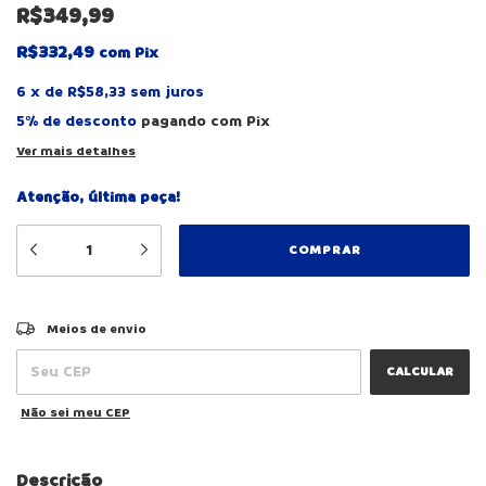
R$349,99
R$332,49
com
Pix
6
x
de
R$58,33
sem juros
5% de desconto
pagando com Pix
Ver mais detalhes
Atenção, última peça!
ALTERAR CEP
Entregas para o CEP:
Meios de envio
CALCULAR
Não sei meu CEP
Descrição