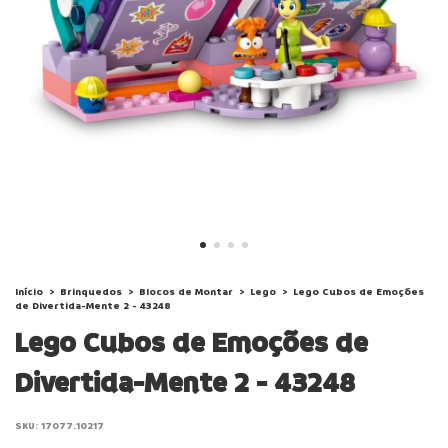
Início
>
Brinquedos
>
Blocos de Montar
>
Lego
>
Lego Cubos de Emoções
de Divertida-Mente 2 - 43248
Lego Cubos de Emoções de
Divertida-Mente 2 - 43248
SKU:
17077.10217