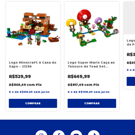
Lego
de P
R$3
Lego Minecraft A Casa do
Lego Super Mario Caça ao
R$35
Sapo - 21256
Tesouro de Toad Set
Expansão - 71368
6
x
d
R$529,99
R$649,99
R$503,49
com
Pix
R$617,49
com
Pix
6
x
de
R$88,33
sem juros
6
x
de
R$108,33
sem juros
COMPRAR
COMPRAR